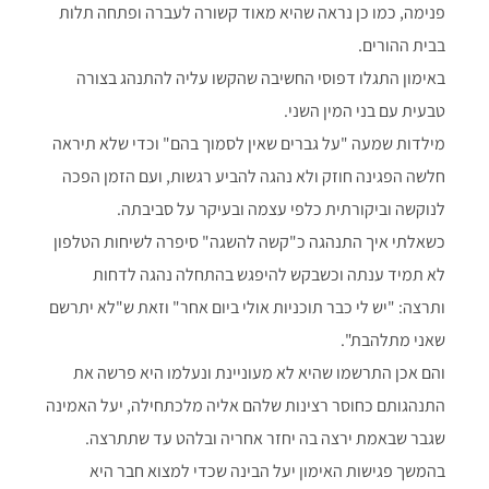
פנימה, כמו כן נראה שהיא מאוד קשורה לעברה ופתחה תלות
בבית ההורים.
באימון התגלו דפוסי החשיבה שהקשו עליה להתנהג בצורה
טבעית עם בני המין השני.
מילדות שמעה "על גברים שאין לסמוך בהם" וכדי שלא תיראה
חלשה הפגינה חוזק ולא נהגה להביע רגשות, ועם הזמן הפכה
לנוקשה וביקורתית כלפי עצמה ובעיקר על סביבתה.
כשאלתי איך התנהגה כ"קשה להשגה" סיפרה
לשיחות הטלפון
לא תמיד ענתה וכשבקש להיפגש בהתחלה נהגה לדחות
ותרצה: "יש לי כבר תוכניות אולי ביום אחר" וזאת ש"לא יתרשם
שאני מתלהבת".
והם אכן התרשמו שהיא לא מעוניינת ונעלמו היא פרשה את
התנהגותם כחוסר רצינות שלהם אליה מלכתחילה, יעל האמינה
שגבר שבאמת ירצה בה יחזר אחריה ובלהט עד שתתרצה.
בהמשך פגישות האימון יעל הבינה שכדי למצוא חבר היא